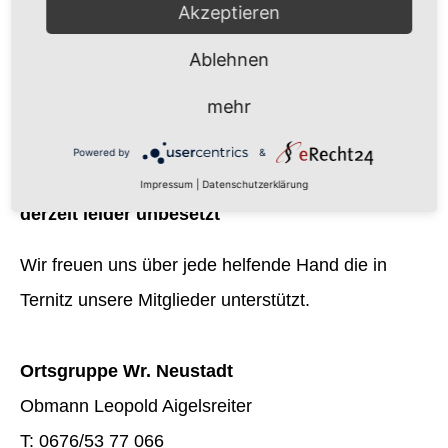
Bezirksgruppe St. Pölten
Akzeptieren
Obmann STR Dietmar Fenz
Ablehnen
T: 0664/80 86 74 420
mehr
e-Mail:
dietmar.fenz[at]gw-stpoelten.com
Powered by
&
Ortsgruppe Ternitz
Impressum
|
Datenschutzerklärung
derzeit leider unbesetzt
Wir freuen uns über jede helfende Hand die in
Ternitz unsere Mitglieder unterstützt.
Ortsgruppe Wr. Neustadt
Obmann Leopold Aigelsreiter
T: 0676/53 77 066