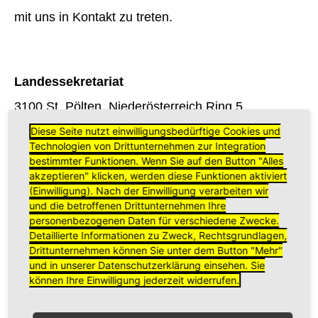
mit uns in Kontakt zu treten.
Landessekretariat
3100 St. Pölten, Niederösterreich Ring 5
T: 0699/ 17 39 69 84
Diese Seite nutzt einwilligungsbedürftige Cookies und
Technologien von Drittunternehmen zur Integration
e-Mail: oeziv-noe.lv@gmx.at
bestimmter Funktionen. Wenn Sie auf den Button "Alles
akzeptieren" klicken, werden diese Funktionen aktiviert
(Einwilligung). Nach der Einwilligung verarbeiten wir
Ortsgruppe Bruck/Leitha
und die betroffenen Drittunternehmen Ihre
personenbezogenen Daten für verschiedene Zwecke.
Obfrau Vera Rigele
Detaillierte Informationen zu Zweck, Rechtsgrundlagen,
T: 0676/71 26 66
Drittunternehmen können Sie unter dem Button "Mehr"
und in unserer Datenschutzerklärung einsehen. Sie
e-Mail:
kingofjesters[at]hotmail.com
können Ihre Einwilligung jederzeit widerrufen.